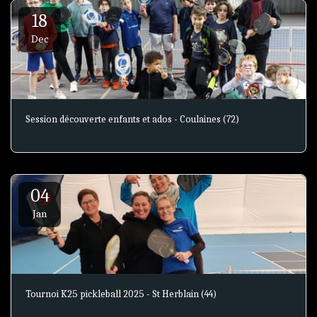
18
Dec
Session découverte enfants et ados - Coulaines (72)
04
Jan
Tournoi K25 pickleball 2025 - St Herblain (44)