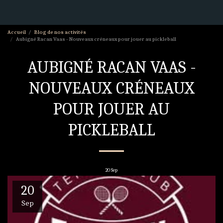
Accueil
Blog de nos activités
Aubigné Racan Vaas - Nouveaux créneaux pour jouer au pickleball
AUBIGNÉ RACAN VAAS -
NOUVEAUX CRÉNEAUX
POUR JOUER AU
PICKLEBALL
20
Sep
20
Sep